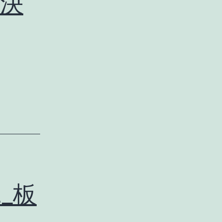
決
2_板