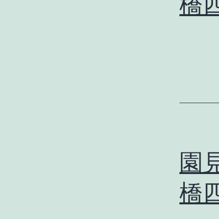
橋
園見
橋