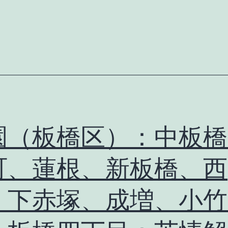
園（板橋区）：中板橋
町、蓮根、新板橋、西
、下赤塚、成増、小竹