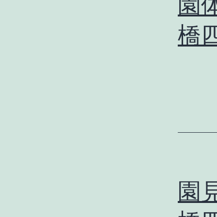
園体
橋
園見