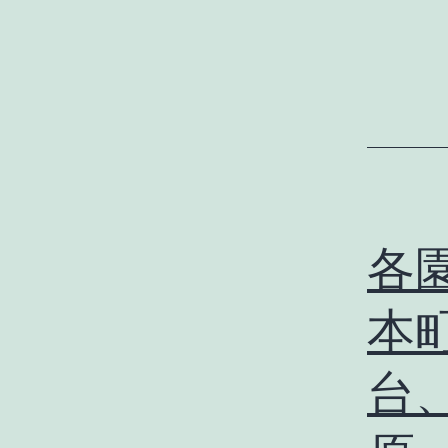
各
本
台