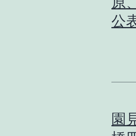
原
公表
園見