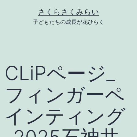
Skip
さくらさくみらい
to
子どもたちの成長が花ひらく
content
CLiPページ_
フィンガーペ
インティング