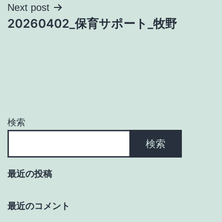
ナ
Next post
20260402_保育サポート_牧野
ビ
ゲ
ー
シ
ョ
検索
ン
検索
最近の投稿
最近のコメント