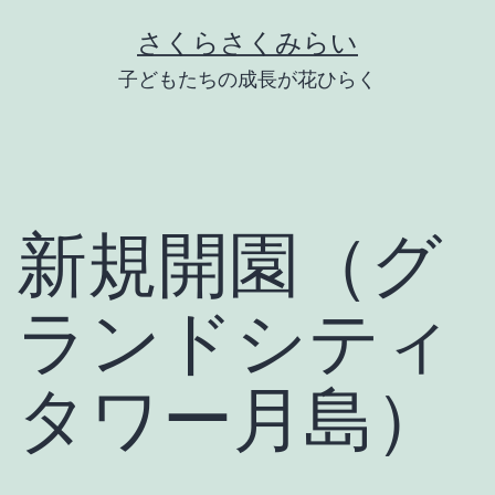
Skip
さくらさくみらい
to
子どもたちの成長が花ひらく
content
新規開園（グ
ランドシティ
タワー月島）