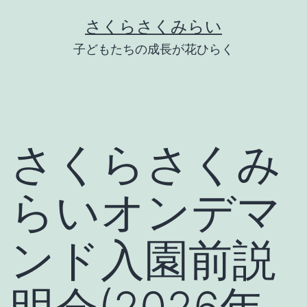
Skip
さくらさくみらい
to
子どもたちの成長が花ひらく
content
さくらさくみ
らいオンデマ
ンド入園前説