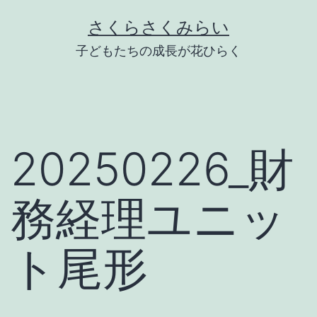
Skip
さくらさくみらい
to
子どもたちの成長が花ひらく
content
20250226_財
務経理ユニッ
ト尾形