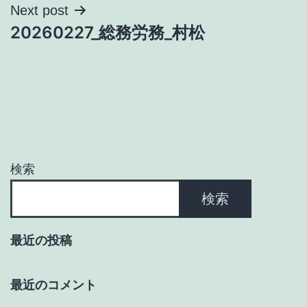
ナ
Next post
20260227_総務労務_村松
ビ
ゲ
ー
シ
ョ
検索
ン
検索
最近の投稿
最近のコメント