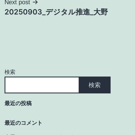
Next post
ゲ
20250903_デジタル推進_大野
ー
シ
ョ
ン
検索
検索
最近の投稿
最近のコメント