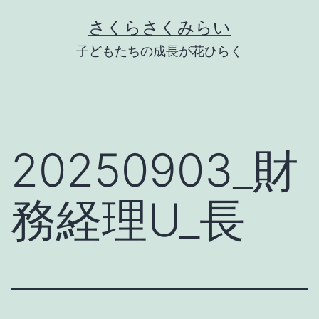
Skip
さくらさくみらい
to
子どもたちの成長が花ひらく
content
20250903_財
務経理U_長