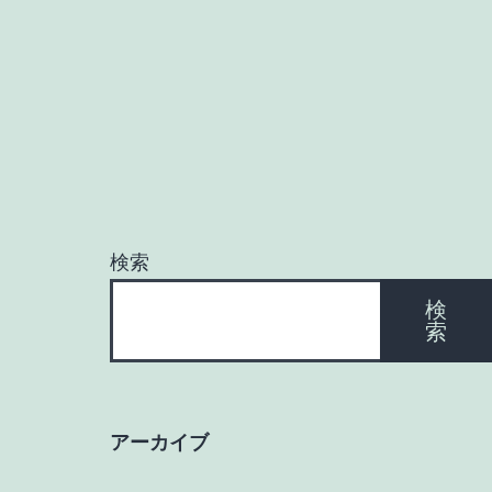
ナ
ビ
ゲ
ー
検索
シ
検
索
ョ
ン
アーカイブ