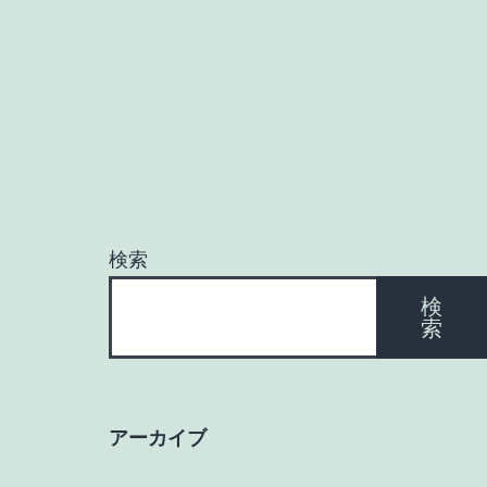
ナ
ビ
ゲ
ー
検索
シ
検
索
ョ
ン
アーカイブ