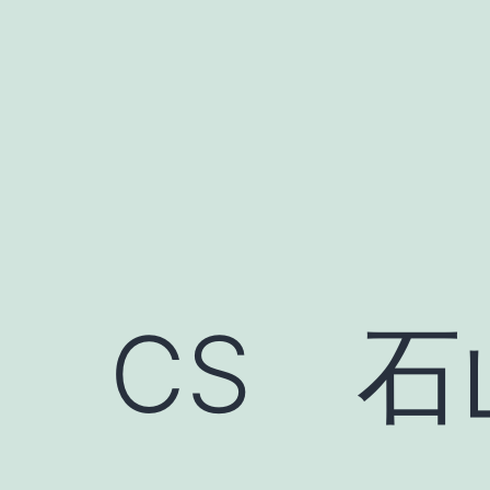
Skip
to
content
CS 石