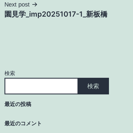
ナ
Next post
園見学_imp20251017-1_新板橋
ビ
ゲ
ー
シ
ョ
検索
ン
検索
最近の投稿
最近のコメント