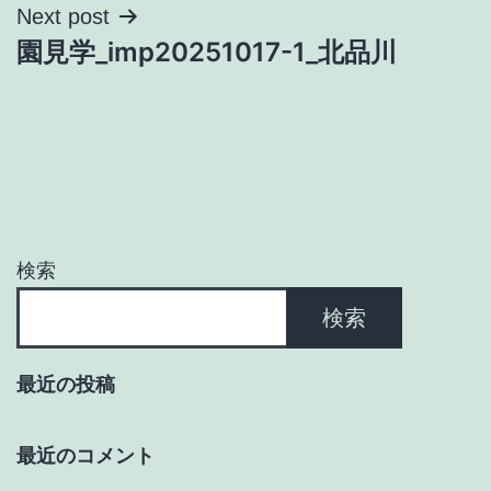
ナ
Next post
園見学_imp20251017-1_北品川
ビ
ゲ
ー
シ
ョ
検索
ン
検索
最近の投稿
最近のコメント