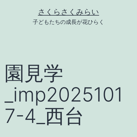
Skip
さくらさくみらい
to
子どもたちの成長が花ひらく
content
園見学
_imp2025101
7-4_西台