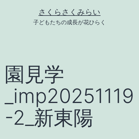
Skip
さくらさくみらい
to
子どもたちの成長が花ひらく
content
園見学
_imp20251119
-2_新東陽