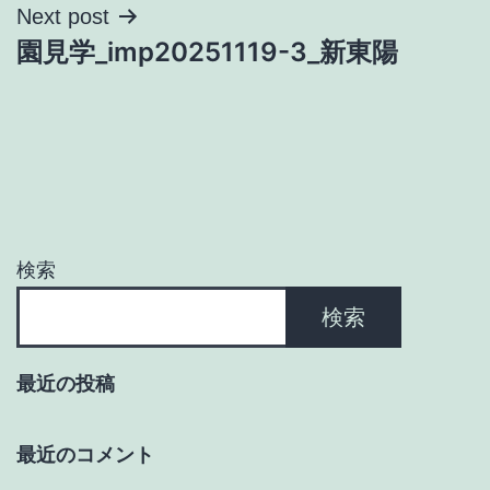
ナ
Next post
園見学_imp20251119-3_新東陽
ビ
ゲ
ー
シ
ョ
検索
ン
検索
最近の投稿
最近のコメント