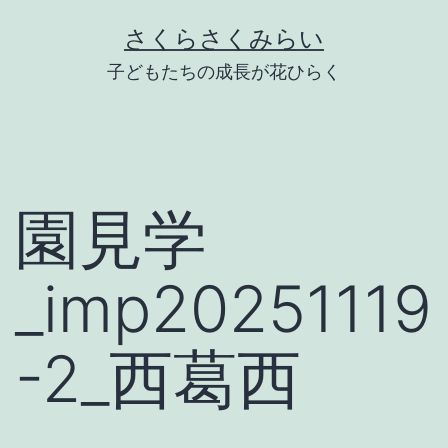
Skip
さくらさくみらい
to
子どもたちの成長が花ひらく
content
園見学
_imp20251119
-2_西葛西