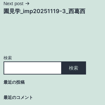
ナ
Next post
園見学_imp20251119-3_西葛西
ビ
ゲ
ー
シ
ョ
検索
ン
検索
最近の投稿
最近のコメント