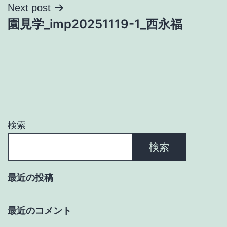
ナ
Next post
園見学_imp20251119-1_西永福
ビ
ゲ
ー
シ
ョ
検索
ン
検索
最近の投稿
最近のコメント