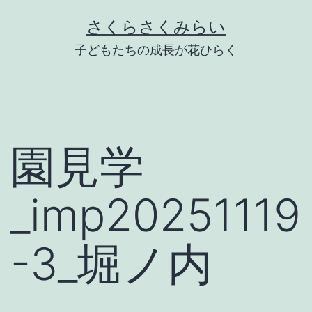
Skip
さくらさくみらい
to
子どもたちの成長が花ひらく
content
園見学
_imp20251119
-3_堀ノ内