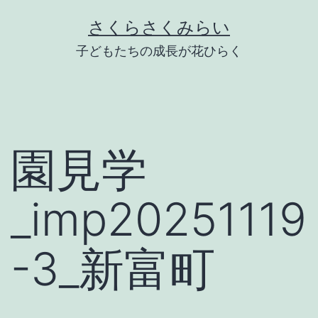
Skip
さくらさくみらい
to
子どもたちの成長が花ひらく
content
園見学
_imp20251119
-3_新富町