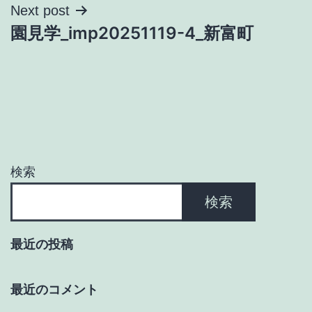
ナ
Next post
園見学_imp20251119-4_新富町
ビ
ゲ
ー
シ
ョ
検索
ン
検索
最近の投稿
最近のコメント