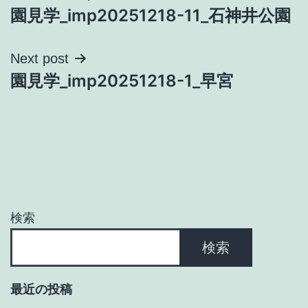
園見学_imp20251218-11_石神井公園
稿
ナ
Next post
園見学_imp20251218-1_早宮
ビ
ゲ
ー
シ
ョ
検索
ン
検索
最近の投稿