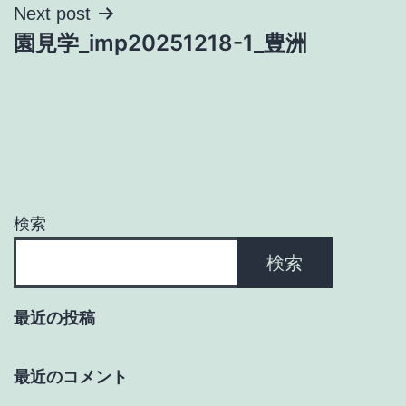
ナ
Next post
園見学_imp20251218-1_豊洲
ビ
ゲ
ー
シ
ョ
検索
ン
検索
最近の投稿
最近のコメント