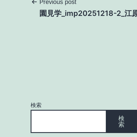
投
Previous post
園見学_imp20251218-2_江
稿
ナ
ビ
ゲ
ー
検索
シ
検
索