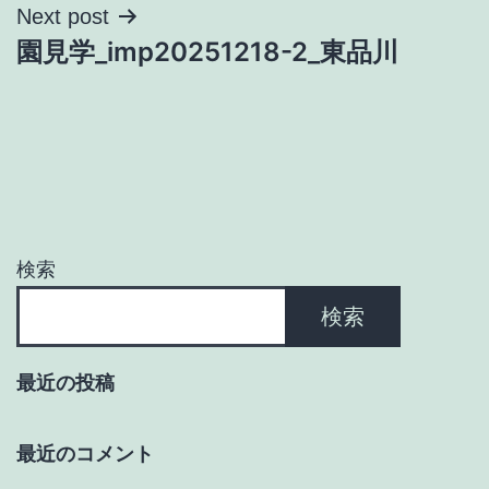
ナ
Next post
園見学_imp20251218-2_東品川
ビ
ゲ
ー
シ
ョ
検索
ン
検索
最近の投稿
最近のコメント