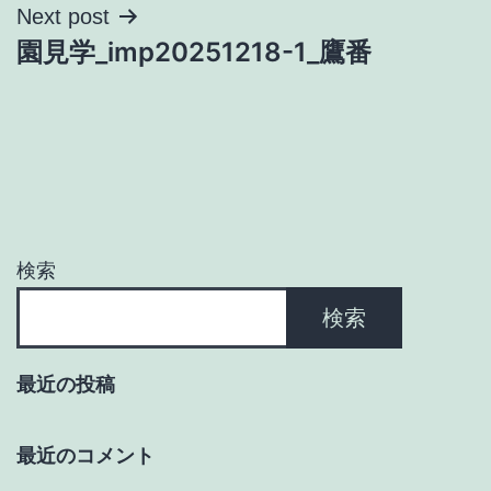
ナ
Next post
園見学_imp20251218-1_鷹番
ビ
ゲ
ー
シ
ョ
検索
ン
検索
最近の投稿
最近のコメント