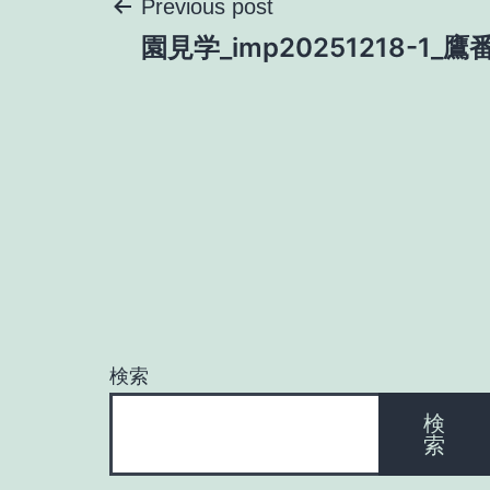
投
Previous post
園見学_imp20251218-1_鷹
稿
ナ
ビ
ゲ
ー
検索
シ
検
索