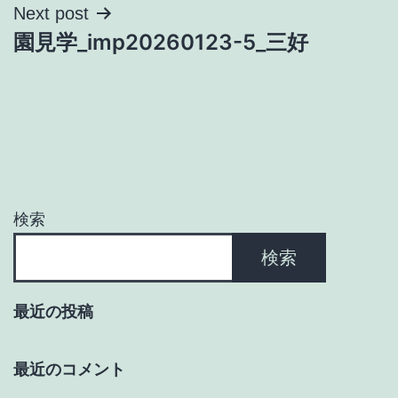
ナ
Next post
園見学_imp20260123-5_三好
ビ
ゲ
ー
シ
ョ
検索
ン
検索
最近の投稿
最近のコメント