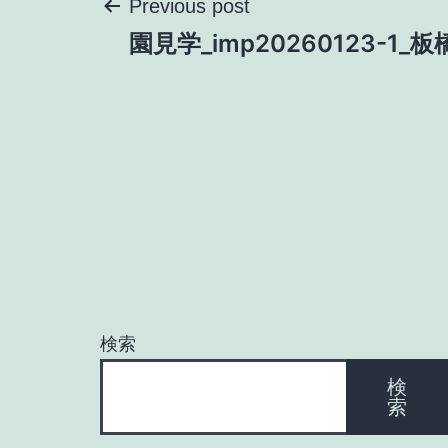
投
Previous post
園見学_imp20260123-1_
稿
ナ
ビ
ゲ
ー
検索
シ
検
索