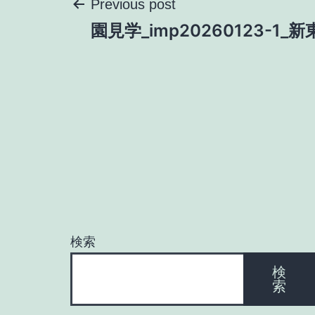
投
Previous post
園見学_imp20260123-1_
稿
ナ
ビ
ゲ
ー
検索
シ
検
索