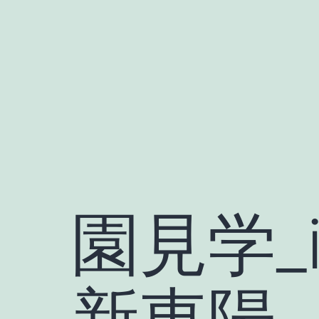
Skip
to
content
園見学_i
新東陽