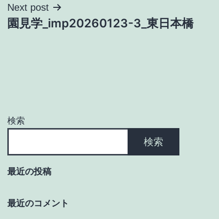
ナ
Next post
園見学_imp20260123-3_東日本橋
ビ
ゲ
ー
シ
ョ
検索
ン
検索
最近の投稿
最近のコメント