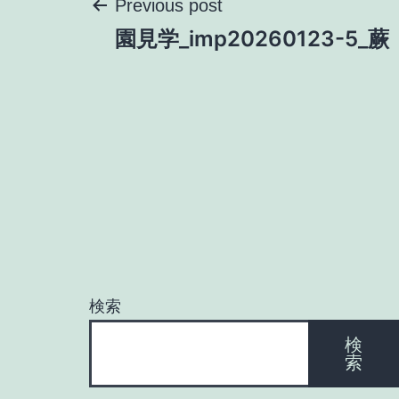
投
Previous post
園見学_imp20260123-5_蕨
稿
ナ
ビ
ゲ
ー
検索
シ
検
索