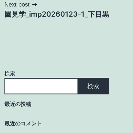
ナ
Next post
園見学_imp20260123-1_下目黒
ビ
ゲ
ー
シ
ョ
検索
ン
検索
最近の投稿
最近のコメント