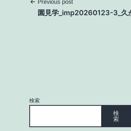
投
Previous post
園見学_imp20260123-3_
稿
ナ
ビ
ゲ
ー
検索
シ
検
索