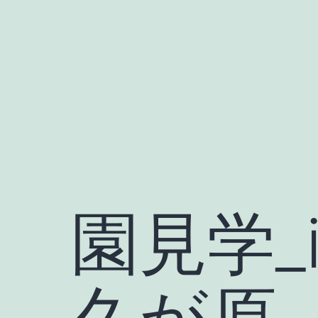
Skip
to
content
園見学_i
久が原