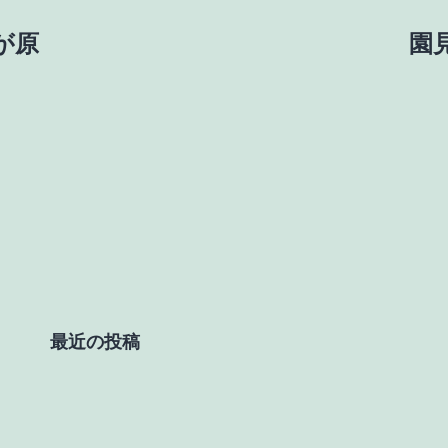
久が原
園見
最近の投稿