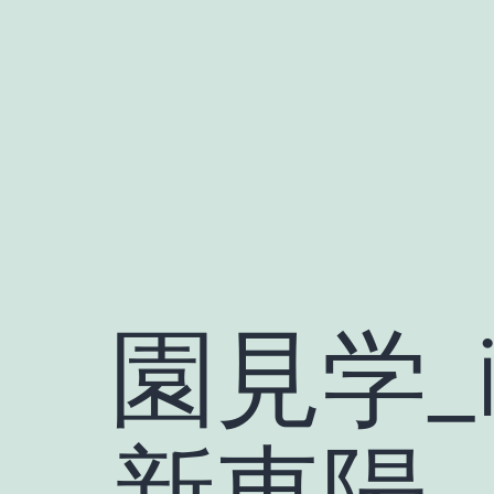
Skip
to
content
園見学_i
新東陽