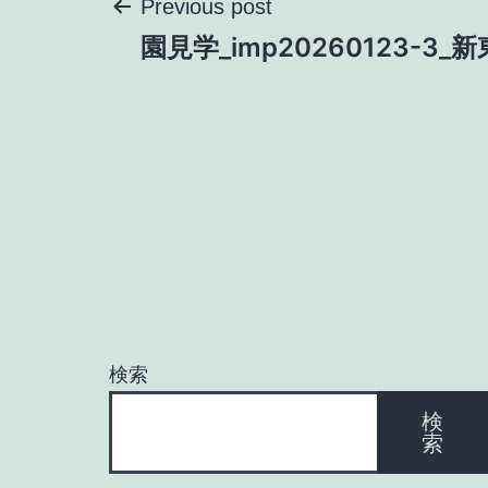
投
Previous post
園見学_imp20260123-3_
稿
ナ
ビ
ゲ
ー
検索
シ
検
索