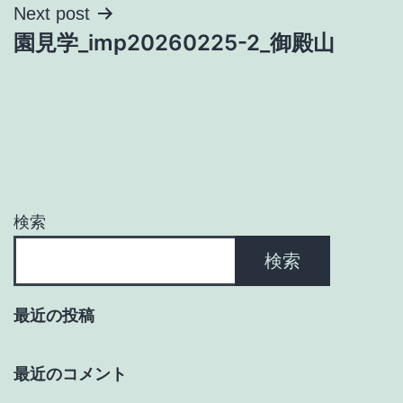
ナ
Next post
園見学_imp20260225-2_御殿山
ビ
ゲ
ー
シ
ョ
検索
ン
検索
最近の投稿
最近のコメント