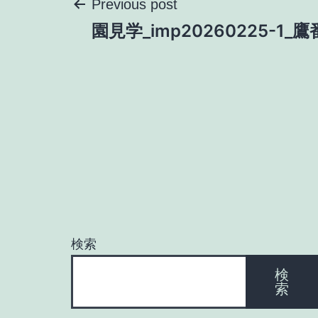
投
Previous post
園見学_imp20260225-1_鷹
稿
ナ
ビ
ゲ
ー
検索
シ
検
索