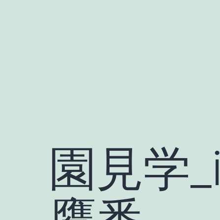
Skip
to
content
園見学_i
鷹番