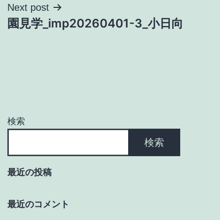
ナ
Next post
園見学_imp20260401-3_小日向
ビ
ゲ
ー
シ
ョ
検索
ン
検索
最近の投稿
最近のコメント