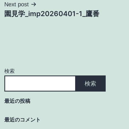
ナ
Next post
園見学_imp20260401-1_鷹番
ビ
ゲ
ー
シ
ョ
検索
ン
検索
最近の投稿
最近のコメント