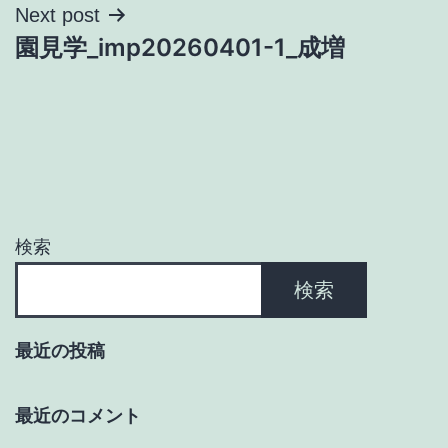
ナ
Next post
園見学_imp20260401-1_成増
ビ
ゲ
ー
シ
ョ
検索
ン
検索
最近の投稿
最近のコメント