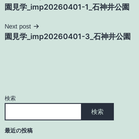
園見学_imp20260401-1_石神井公園
稿
ナ
Next post
園見学_imp20260401-3_石神井公園
ビ
ゲ
ー
シ
ョ
検索
ン
検索
最近の投稿