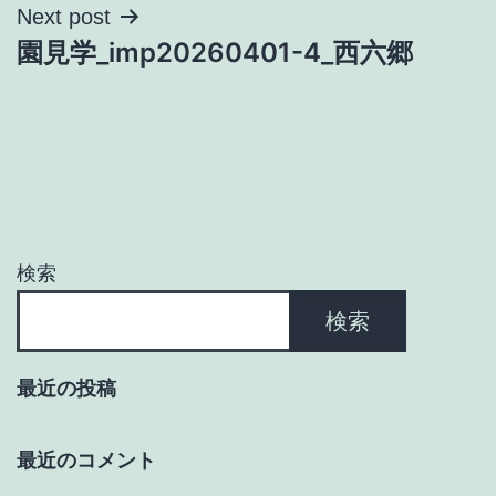
ナ
Next post
園見学_imp20260401-4_西六郷
ビ
ゲ
ー
シ
ョ
検索
ン
検索
最近の投稿
最近のコメント