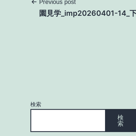
投
Previous post
園見学_imp20260401-14
稿
ナ
ビ
ゲ
ー
検索
シ
検
索