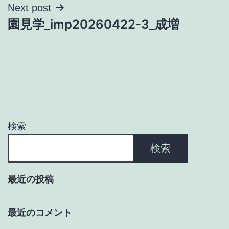
ナ
Next post
園見学_imp20260422-3_成増
ビ
ゲ
ー
シ
ョ
検索
ン
検索
最近の投稿
最近のコメント