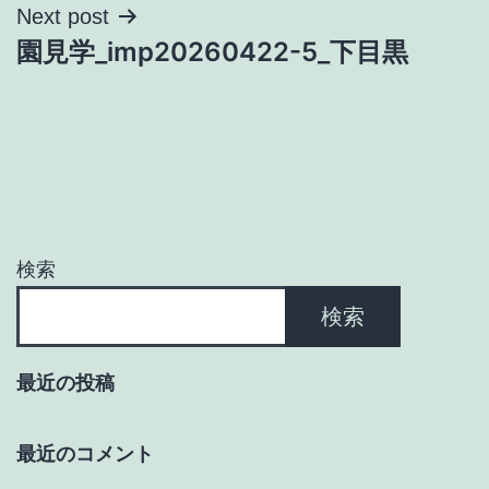
ナ
Next post
園見学_imp20260422-5_下目黒
ビ
ゲ
ー
シ
ョ
検索
ン
検索
最近の投稿
最近のコメント