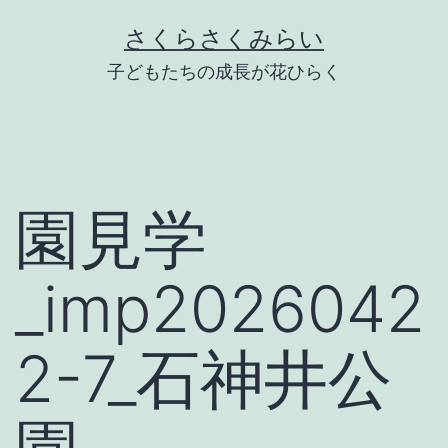
Skip
さくらさくみらい
to
子どもたちの成長が花ひらく
content
園見学
_imp2026042
2-7_石神井公