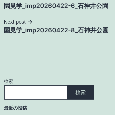
園見学_imp20260422-6_石神井公園
稿
ナ
Next post
園見学_imp20260422-8_石神井公園
ビ
ゲ
ー
シ
ョ
検索
ン
検索
最近の投稿