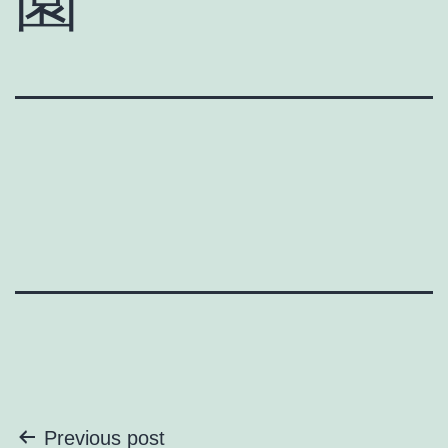
園
投
Previous post